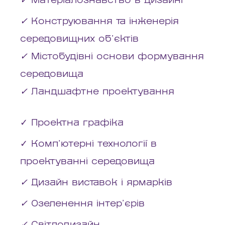
✓
Матеріалознавство в дизайні
✓
Конструювання та інженерія
середовищних об’єктів
✓
Містобудівні основи формування
середовища
✓
Ландшафтне проектування
✓ Проектна графіка
✓ Комп’ютерні технології в
проектуванні середовища
✓
Дизайн виставок і ярмарків
✓
Озеленення інтер’єрів
✓
Світлодизайн