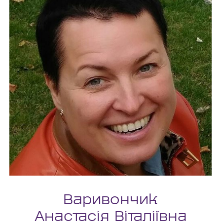
Варивончик
Анастасія Віталіївна