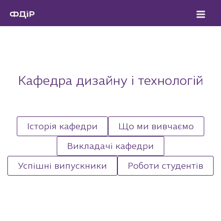
Перейти
до
вмісту
Кафедра дизайну і технологій
Історія кафедри
Що ми вивчаємо
Викладачі кафедри
Успішні випускники
Роботи студентів