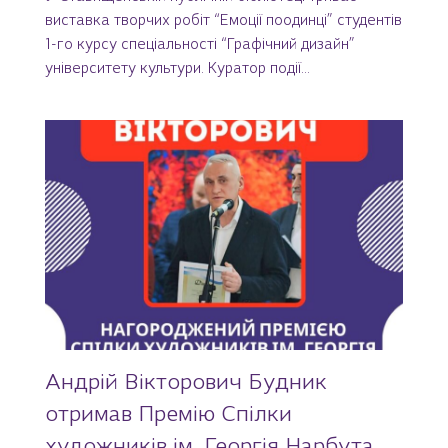
виставка творчих робіт “Емоції поодинці” студентів
1-го курсу спеціальності “Графічний дизайн”
університету культури. Куратор події...
Андрій Вікторович Будник
отримав Премію Спілки
художників ім. Георгія Нарбута