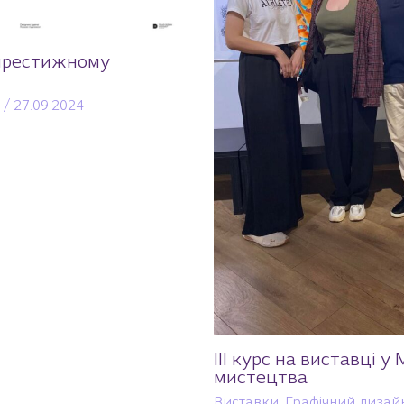
 престижному
/
27.09.2024
ІІІ курс на виставці у
мистецтва
Виставки
,
Графічний дизай