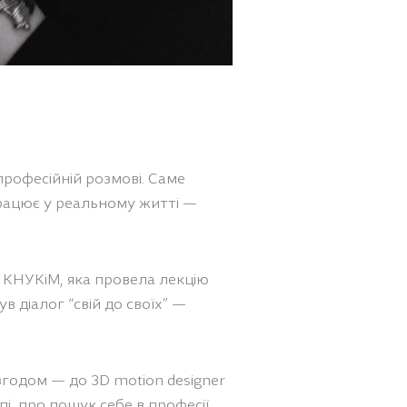
професійній розмові. Саме
працює у реальному житті —
 КНУКіМ, яка провела лекцію
 діалог “свій до своїх” —
згодом — до 3D motion designer
і, про пошук себе в професії,