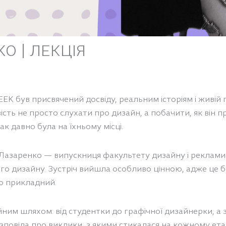
О | ЛЕКЦІЯ
 був присвячений досвіду, реальним історіям і живій 
сть не просто слухати про дизайн, а побачити, як він 
к давно була на їхньому місці.
а Лазаренко — випускниця факультету дизайну і реклами
го дизайну. Зустріч вийшла особливо цінною, адже це був
но прикладний.
йним шляхом: від студентки до графічної дизайнерки, а 
зповіла про виклики, з якими стикалася на кожному етап