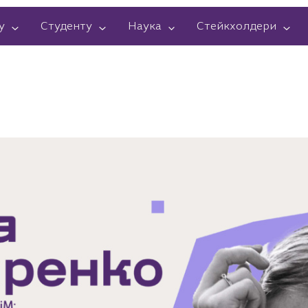
у
Студенту
Наука
Стейкхолдери