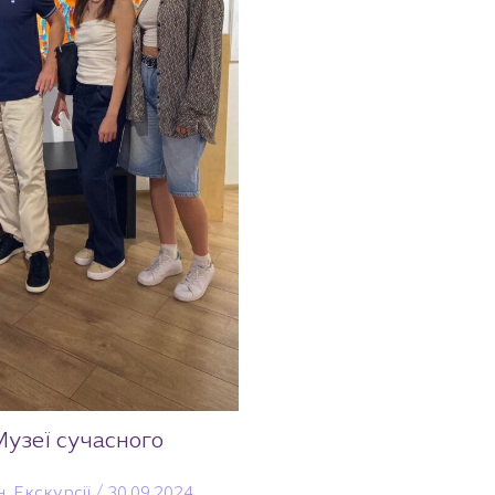
 Музеї сучасного
н
,
Екскурсії
/
30.09.2024