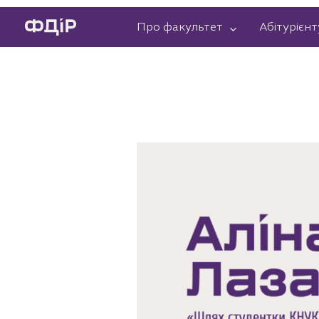
Перейти
Про факультет
Абітурієнт
до
вмісту