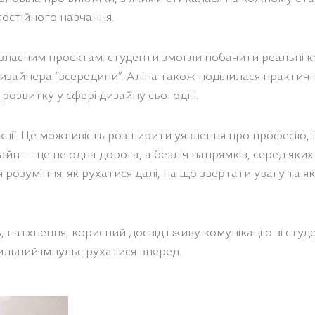
постійного навчання.
 власним проєктам: студенти змогли побачити реальні ке
 дизайнера “зсередини”. Аліна також поділилася практ
розвитку у сфері дизайну сьогодні.
лекції. Це можливість розширити уявлення про професію,
айн — це не одна дорога, а безліч напрямків, серед яки
я розуміння: як рухатися далі, на що звертати увагу та 
ь, натхнення, корисний досвід і живу комунікацію зі студ
сильний імпульс рухатися вперед.