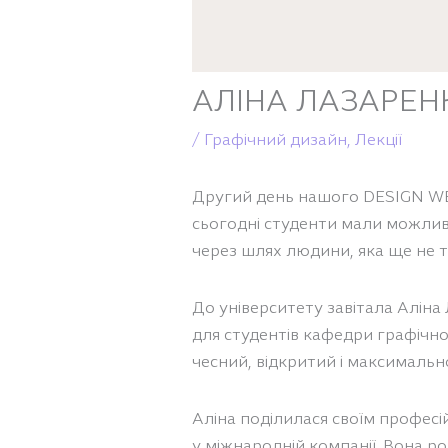
АЛІНА ЛАЗАРЕНК
/
Графічний дизайн
,
Лекції
Другий день нашого DESIGN WEEK
сьогодні студенти мали можливі
через шлях людини, яка ще не та
До університету завітала Алін
для студентів кафедри графічно
чесний, відкритий і максималь
Аліна поділилася своїм професі
у міжнародній компанії. Вона ро