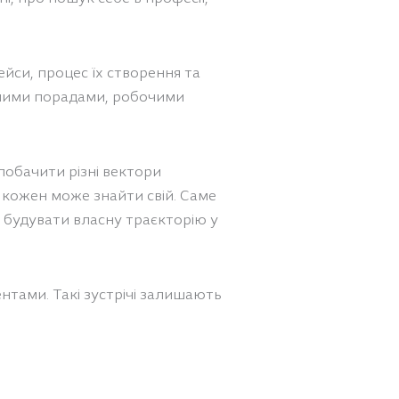
йси, процес їх створення та
ичними порадами, робочими
 побачити різні вектори
х кожен може знайти свій. Саме
як будувати власну траєкторію у
ентами. Такі зустрічі залишають