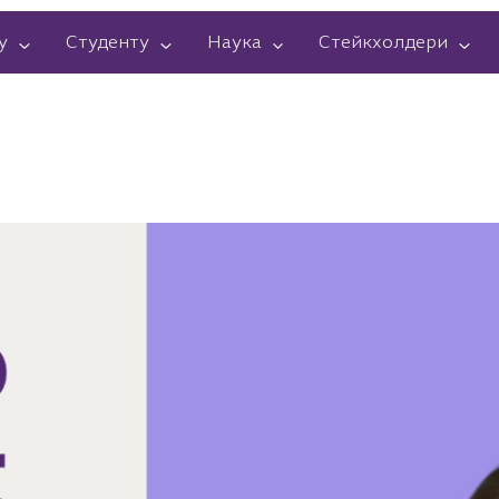
у
Студенту
Наука
Стейкхолдери