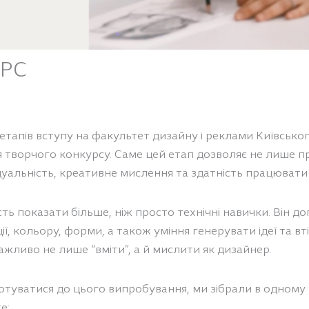
РС
 етапів вступу на факультет дизайну і реклами Київсько
ня творчого конкурсу. Саме цей етап дозволяє не лише 
ідуальність, креативне мислення та здатність працювати
ь показати більше, ніж просто технічні навички. Він до
ї, кольору, форми, а також уміння генерувати ідеї та вт
ажливо не лише “вміти”, а й мислити як дизайнер.
туватися до цього випробування, ми зібрали в одному 
е: