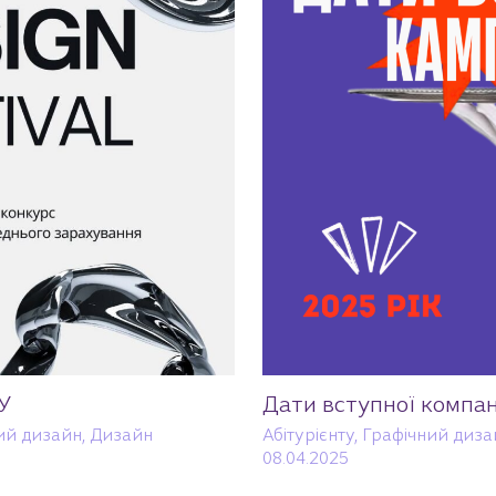
У
Дати вступної компан
ий дизайн
,
Дизайн
Абітурієнту
,
Графічний диза
08.04.2025