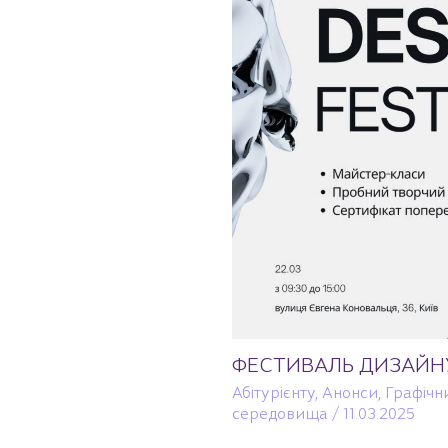
ФЕСТИВАЛЬ ДИЗАЙН
Абітурієнту
,
Анонси
,
Графічн
середовища
/
11.03.2025