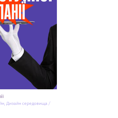
ії
йн
,
Дизайн середовища
/