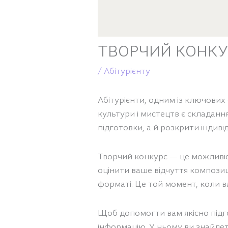
ТВОРЧИЙ КОНКУ
/
Абітурієнту
Абітурієнти, одним із ключових
культури і мистецтв є складан
підготовки, а й розкрити індив
Творчий конкурс — це можливіст
оцінити ваше відчуття композиці
форматі. Це той момент, коли в
Щоб допомогти вам якісно підго
інформацію. У ньому ви знайдет