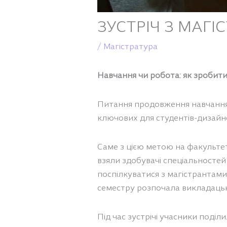
ЗУСТРІЧ З МАГІ
/
Магістратура
Навчання чи робота: як зробити
Питання продовження навчання,
ключових для студентів-дизайне
Саме з цією метою на факультеті
взяли здобувачі спеціальносте
поспілкуватися з магістрантам
семестру розпочала викладацьку
Під час зустрічі учасники поді