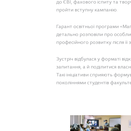
до ЄВІ, фахового іспиту та тво
пройти вступну кампанію.
Гарант освітньої програми «Маг
детально розповіли про особлив
професійного розвитку після її
Зустріч відбулася у форматі ві
запитання, а й поділитися влас
Такі ініціативи сприяють форму
поколіннями студентів факульте