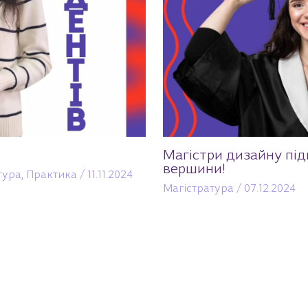
Магістри дизайну під
вершини!
тура
,
Практика
/
11.11.2024
Магістратура
/
07.12.2024