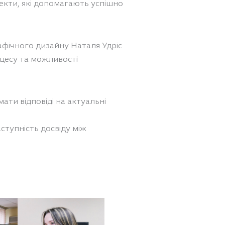
пекти, які допомагають успішно
афічного дизайну Наталя Удріс
оцесу та можливості
ати відповіді на актуальні
ступність досвіду між