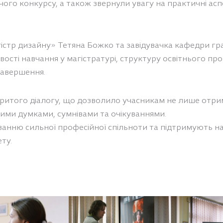
рчого конкурсу, а також звернули увагу на практичні ас
істр дизайну» Тетяна Божко та завідувачка кафедри гр
ості навчання у магістратурі, структуру освітнього пр
 завершення.
дкритого діалогу, що дозволило учасникам не лише отрим
ними думками, сумнівами та очікуваннями.
ванню сильної професійної спільноти та підтримують на
ту.