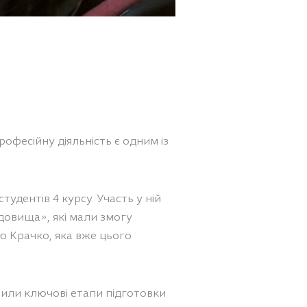
фесійну діяльність є одним із
тудентів 4 курсу. Участь у ній
довища», які мали змогу
ю Крачко, яка вже цього
рили ключові етапи підготовки