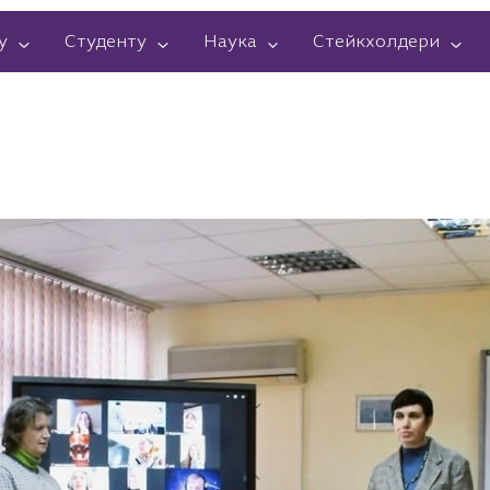
у
Студенту
Наука
Стейкхолдери